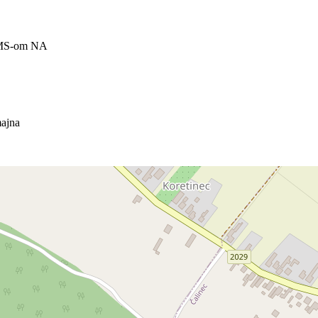
MS-om NA
majna