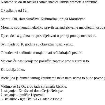
Nadamo se da su bicikli i ostale inačice takvih prometala spremne.
Okupljanje od 12h
Start u 13h, start označava Kuburaška udruga Maruševec
Moramo spomenuti nekoliko pravila za sudjelovanje maloljetnih osoba,a
Djeca do 14 godina mogu sudjelovati u pratnji punoljetne osobe.
Svi mlađi od 16 godina su obavezni nositi kacigu.
Također svi sudionici moraju imati reflektirajući prsluk!
Vrijeme će nas vjerojatno poslužiti,zapravo smo sigurni u to.
Kotizacija 20kn.
Biciklijda je humanitarnog karaktera i neka nam svima to bude povod 
Vidimo se 12.06. a do tada spremajte bicikle.
1. stajanje - Društveni dom Cerje Nebojse
2. stajanje - igralište Lipovnik
3. stajalište - igralište Iva - Ladanje Donje