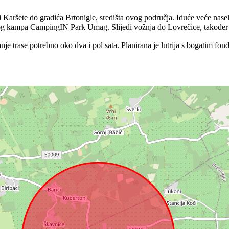
 Karšete do gradića Brtonigle, središta ovog područja. Iduće veće nasel
tog kampa CampingIN Park Umag. Slijedi vožnja do Lovrečice, također 
je trase potrebno oko dva i pol sata. Planirana je lutrija s bogatim fon