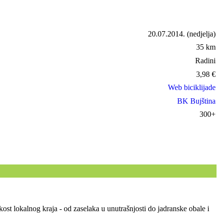
20.07.2014.
(nedjelja)
35 km
Radini
3,98
€
Web biciklijade
BK Bujština
300+
ost lokalnog kraja - od zaselaka u unutrašnjosti do jadranske obale i