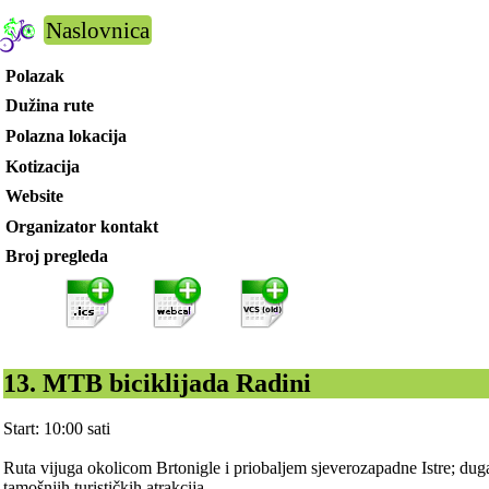
Naslovnica
Polazak
Dužina rute
Polazna lokacija
Kotizacija
Website
Organizator kontakt
Broj pregleda
13. MTB biciklijada Radini
Start: 10:00 sati
Ruta vijuga okolicom Brtonigle i priobaljem sjeverozapadne Istre; duga
tamošnjih turističkih atrakcija.