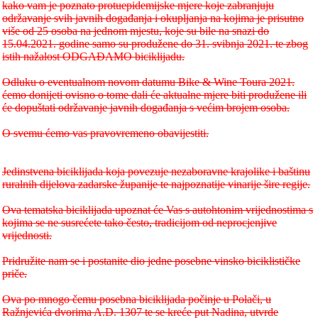
kako vam je poznato protuepidemijske mjere koje zabranjuju
održavanje svih javnih događanja i okupljanja na kojima je prisutno
više od 25 osoba na jednom mjestu, koje su bile na snazi do
15.04.2021. godine samo su produžene do 31. svibnja 2021. te zbog
istih nažalost ODGAĐAMO biciklijadu.
Odluku o eventualnom novom datumu Bike & Wine Toura 2021.
ćemo donijeti ovisno o tome dali će aktualne mjere biti produžene ili
će dopuštati održavanje javnih događanja s većim brojem osoba.
O svemu ćemo vas pravovremeno obavijestiti.
Jedinstvena biciklijada koja povezuje nezaboravne krajolike i baštinu
ruralnih dijelova zadarske županije te najpoznatije vinarije šire regije.
Ova tematska biciklijada upoznat će Vas s autohtonim vrijednostima s
kojima se ne susrećete tako često, tradicijom od neprocjenjive
vrijednosti.
Pridružite nam se i postanite dio jedne posebne vinsko biciklističke
priče.
Ova po mnogo čemu posebna biciklijada počinje u Polači, u
Ražnjevića dvorima A.D. 1307 te se kreće put Nadina, utvrde