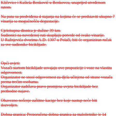
Kličevice i Kaštela Benković u Benkovcu, unaprijed utvrđenom
rutom.
Na putu su predviđena 4 stajanja na kojima će se predstaviti ukupno 7
vinarija sa mogućnošću degustacije.
Cjelokupna dionica je dužine 39 km.
Sudionici na navedenoj ruti skupljaju potvrde od svake vinarije.
U Ražnjevića dvorima A.D. 1307 u Polači, biti će organiziran ručak
za sve sudionike biciklijade.
Opći uvjeti:
Vozači startom biciklijade usvajaju ove propozicije i voze na vlastitu
odgovornost.
Organizator ne snosi odgovornost za djela učinjena od strane vozača
prema trećim osobama.
Organizator zadržava pravo promjena uvjeta biciklijade bez
prethodne najave.
Obavezno nošenje zaštitne kacige bez koje nastup neće biti
dozvoljen.
Dobna granica: Preporučena dobna granica za maloljetnike je 14