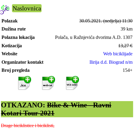
Naslovnica
Polazak
30.05.2021.
(nedjelja) 11:30
Dužina rute
39 km
Polazna lokacija
Polača, u Ražnjevića dvorima A.D. 1307
Kotizacija
13,27
€
Website
Web biciklijade
Organizator kontakt
Ilirija d.d. Biograd n/m
Broj pregleda
154+
OTKAZANO:
Bike & Wine - Ravni
Kotari Tour 2021
Drage biciklistice i biciklisti,