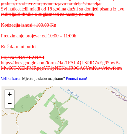
godina, uz obaveznu pisanu izjavu roditelja/staratelja.
Svi natjecatelji mlađi od 18 godina dužni su donijeti pisanu izjavu
roditelja/skrbnika o suglasnosti za nastup na utrci.
Kotizacija iznosi : 100,00 Kn
Preuzimanje brojeva: od 10:00 – 11:00h
Ručak- mini buffet
Prijava OBAVEZNA !
https://docs.google.com/forms/d/e/1FAIpQLSfdD7xEg95hwB-
Mw60T-XEkFMRpqcYF1pNEKs1lR9QA8YmKuw/viewform
Velika karta
. Mjesto je slabo mapirano?
Pomozi nam!
+
−