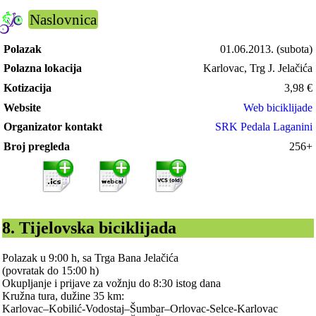
Naslovnica
Polazak
01.06.2013.
(subota)
Polazna lokacija
Karlovac, Trg J. Jelačića
Kotizacija
3,98
€
Website
Web biciklijade
Organizator kontakt
SRK Pedala Laganini
Broj pregleda
256+
8. Tijelovska biciklijada
Polazak u 9:00 h, sa Trga Bana Jelačića
(povratak do 15:00 h)
Okupljanje i prijave za vožnju do 8:30 istog dana
Kružna tura, dužine 35 km:
Karlovac–Kobilić-Vodostaj–Šumbar–Orlovac-Selce-Karlovac