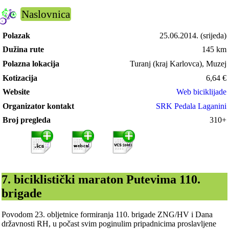
Naslovnica
Polazak
25.06.2014.
(srijeda)
Dužina rute
145 km
Polazna lokacija
Turanj (kraj Karlovca), Muzej
Kotizacija
6,64
€
Website
Web biciklijade
Organizator kontakt
SRK Pedala Laganini
Broj pregleda
310+
7. biciklistički maraton Putevima 110.
brigade
Povodom 23. obljetnice formiranja 110. brigade ZNG/HV i Dana
državnosti RH, u počast svim poginulim pripadnicima proslavljene