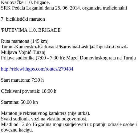
Karlovačke 110. brigade,
SRK Pedala Laganini dana 25. 06. 2014. organizira tradicionalni
7. biciklistički maraton
'PUTEVIMA 110. BRIGADE'
Ruta maratona (145 km):
Turanj-Kamensko-Karlovac-Pisarovina-Lasinja-Topusko-Gvozd-
Muljava-Vojnić-Turanj
Prijava sudionika (7:00 - 7:30 h): Muzej Domovinskog rata na Turnju
http://ridewithgps.com/routes/279484
Start maratona: 7:30 h
Očekivani povratak: 18:00 h
Startnina: 50,00 kn
Maraton je rekreativnog karaktera (nije utrka).
Svaki sudionik vozi na vlastitu odgovornost.
Mladi od 12 do 16 godina mogu sudjelovati uz pratnju odrasle osobe i
obveznu kacigu.