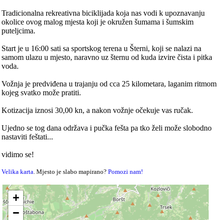
Tradicionalna rekreativna biciklijada koja nas vodi k upoznavanju
okolice ovog malog mjesta koji je okružen šumama i šumskim
puteljcima.
Start je u 16:00 sati sa sportskog terena u Šterni, koji se nalazi na
samom ulazu u mjesto, naravno uz šternu od kuda izvire čista i pitka
voda.
Vožnja je predviđena u trajanju od cca 25 kilometara, laganim ritmom
kojeg svatko može pratiti.
Kotizacija iznosi 30,00 kn, a nakon vožnje očekuje vas ručak.
Ujedno se tog dana održava i pučka fešta pa tko želi može slobodno
nastaviti feštati...
vidimo se!
Velika karta
. Mjesto je slabo mapirano?
Pomozi nam!
+
−