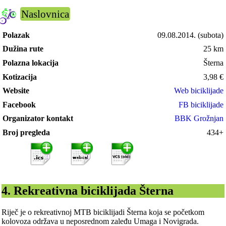
Naslovnica
Polazak
09.08.2014.
(subota)
Dužina rute
25 km
Polazna lokacija
Šterna
Kotizacija
3,98
€
Website
Web biciklijade
Facebook
FB biciklijade
Organizator kontakt
BBK Grožnjan
Broj pregleda
434+
4. Rekreativna biciklijada Šterna
Riječ je o rekreativnoj MTB biciklijadi Šterna koja se početkom
kolovoza održava u neposrednom zaleđu Umaga i Novigrada.