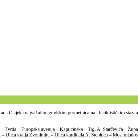
grada Osijeka najvažnijim gradskim prometnicama i biciklističkim stazam
da) – Tvrđa – Europska avenija – Kapucinska – Trg. A. Starčevića – Žu
 – Ulica kralja Zvonimira – Ulica kardinala A. Stepinca – Most mladost