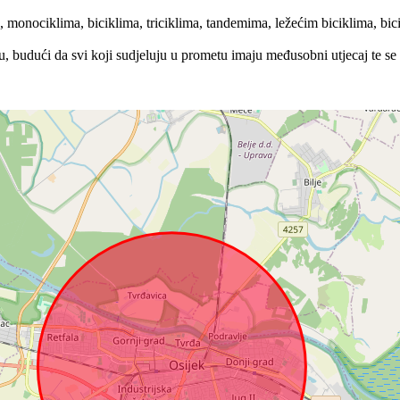
a, monociklima, biciklima, triciklima, tandemima, ležećim biciklima, bi
u, budući da svi koji sudjeluju u prometu imaju međusobni utjecaj te se 