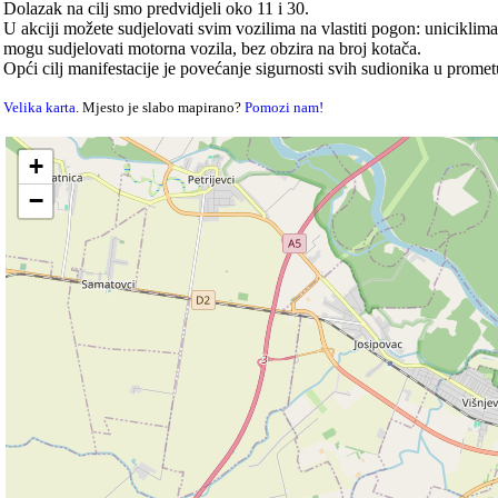
Dolazak na cilj smo predvidjeli oko 11 i 30.
U akciji možete sudjelovati svim vozilima na vlastiti pogon: uniciklim
mogu sudjelovati motorna vozila, bez obzira na broj kotača.
Opći cilj manifestacije je povećanje sigurnosti svih sudionika u promet
Velika karta
. Mjesto je slabo mapirano?
Pomozi nam!
+
−