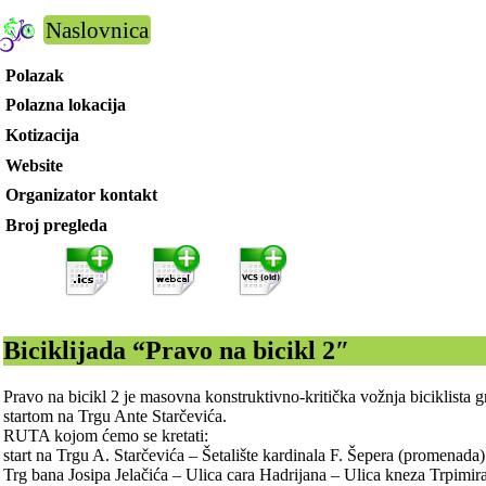
Naslovnica
Polazak
Polazna lokacija
Kotizacija
Website
Organizator kontakt
Broj pregleda
Biciklijada “Pravo na bicikl 2″
Pravo na bicikl 2 je masovna konstruktivno-kritička vožnja biciklista 
startom na Trgu Ante Starčevića.
RUTA kojom ćemo se kretati:
start na Trgu A. Starčevića – Šetalište kardinala F. Šepera (promena
Trg bana Josipa Jelačića – Ulica cara Hadrijana – Ulica kneza Trpimira