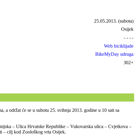
25.05.2013.
(subota)
Osijek
- - - -
Web biciklijade
BikeMyDay udruga
302+
a, a održat će se u subotu 25. svibnja 2013. godine u 10 sati sa
panijska – Ulica Hrvatske Republike – Vukovarska ulica – Cvjetkova –
i – cilj kod Zoološkog vrta Osijek.