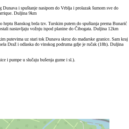
og Dunava i spuštanje nasipom do Vrblja i prolazak šumom sve do
arrique. Duljina 9km
 po hrptu Banskog brda tzv. Turskim putem do spuštanja prema Bunarić
stali nastavljaju vožnju ispod planine do Čibogata. Duljina 12km
jskim putevima uz stari tok Dunava skroz do mađarske granice. Sam kraj
 sela Draž i odlaska do vinskog podruma gdje je ručak (18h). Duljina
ice i pumpe u slučaju bušenja gume i sl.).