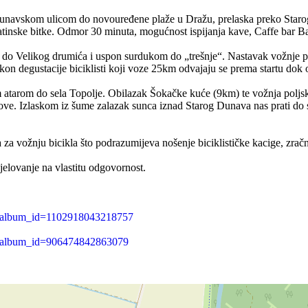
 Dunavskom ulicom do novouređene plaže u Dražu, prelaska preko Star
tinske bitke. Odmor 30 minuta, mogućnost ispijanja kave, Caffe bar B
om do Velikog drumića i uspon surdukom do „trešnje“. Nastavak vožnje
 degustacije biciklisti koji voze 25km odvajaju se prema startu dok o
kim atarom do sela Topolje. Obilazak Šokačke kuće (9km) te vožnja pol
itove. Izlaskom iz šume zalazak sunca iznad Starog Dunava nas prati do
za vožnju bicikla što podrazumijeva nošenje biciklističke kacige, zračn
jelovanje na vlastitu odgovornost.
um&album_id=1102918043218757
um&album_id=906474842863079