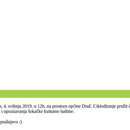
u, 4. svibnja 2019. u 12h, na prostoru općine Draž. Ciklođiranje pružit
a i upoznavanja šokačke kulturne baštine.
 prašnjavo :)