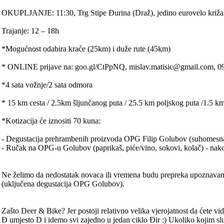
OKUPLJANJE: 11:30, Trg Stipe Đurina (Draž), jedino eurovelo križanj
Trajanje: 12 – 18h
*Mogućnost odabira kraće (25km) i duže rute (45km)
* ONLINE prijave na: goo.gl/CtPpNQ, mislav.matisic@gmail.com, 098
*4 sata vožnje/2 sata odmora
* 15 km cesta / 2.5km šljunčanog puta / 25.5 km poljskog puta /1.5 k
*Kotizacija će iznositi 70 kuna:
- Degustacija prehrambenih proizvoda OPG Filip Golubov (suhomesna
- Ručak na OPG-u Golubov (paprikaš, piće/vino, sokovi, kolač) - na
Ne želimo da nedostatak novaca ili vremena budu prepreka upoznavanju
(uključena degustacija OPG Golubov).
Zašto Deer & Bike? Jer postoji relativno velika vjerojatnost da ćete vi
Đ umjesto D i idemo svi zajedno u jedan ciklo Đir :) Ukoliko kojim slu