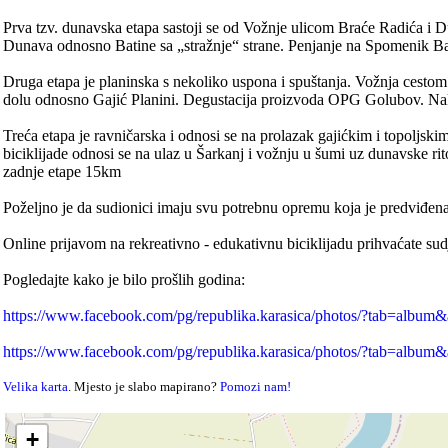
Prva tzv. dunavska etapa sastoji se od Vožnje ulicom Braće Radića i
Dunava odnosno Batine sa „stražnje“ strane. Penjanje na Spomenik Ba
Druga etapa je planinska s nekoliko uspona i spuštanja. Vožnja cest
dolu odnosno Gajić Planini. Degustacija proizvoda OPG Golubov. Nakon
Treća etapa je ravničarska i odnosi se na prolazak gajićkim i topoljs
biciklijade odnosi se na ulaz u Šarkanj i vožnju u šumi uz dunavske r
zadnje etape 15km
Poželjno je da sudionici imaju svu potrebnu opremu koja je predviđena 
Online prijavom na rekreativno - edukativnu biciklijadu prihvaćate sud
Pogledajte kako je bilo prošlih godina:
https://www.facebook.com/pg/republika.karasica/photos/?tab=alb
https://www.facebook.com/pg/republika.karasica/photos/?tab=alb
Velika karta
. Mjesto je slabo mapirano?
Pomozi nam!
+