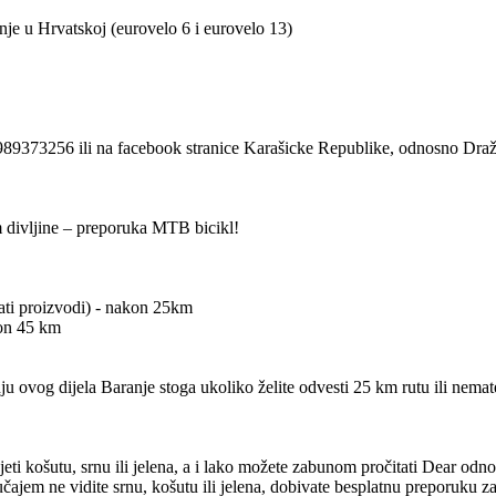
e u Hrvatskoj (eurovelo 6 i eurovelo 13)
9373256 ili na facebook stranice Karašicke Republike, odnosno Draž
m divljine – preporuka MTB bicikl!
ti proizvodi) - nakon 25km
kon 45 km
 ovog dijela Baranje stoga ukoliko želite odvesti 25 km rutu ili nemat
djeti košutu, srnu ili jelena, a i lako možete zabunom pročitati Dear o
čajem ne vidite srnu, košutu ili jelena, dobivate besplatnu preporuku 