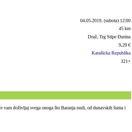
04.05.2019.
(subota) 12:00
45 km
Draž, Trg Stipe Đurina
9,29
€
Karašicka Republika
321+
 će vam doživljaj svega onoga što Baranja nudi, od dunavskih šuma i