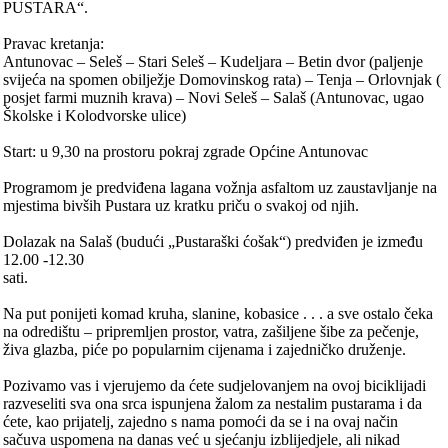
PUSTARA“.
Pravac kretanja:
Antunovac – Seleš – Stari Seleš – Kudeljara – Betin dvor (paljenje
svijeća na spomen obilježje Domovinskog rata) – Tenja – Orlovnjak (
posjet farmi muznih krava) – Novi Seleš – Salaš (Antunovac, ugao
Školske i Kolodvorske ulice)
Start: u 9,30 na prostoru pokraj zgrade Općine Antunovac
Programom je predviđena lagana vožnja asfaltom uz zaustavljanje na
mjestima bivših Pustara uz kratku priču o svakoj od njih.
Dolazak na Salaš (budući „Pustaraški ćošak“) predviđen je između
12.00 -12.30
sati.
Na put ponijeti komad kruha, slanine, kobasice . . . a sve ostalo čeka
na odredištu – pripremljen prostor, vatra, zašiljene šibe za pečenje,
živa glazba, piće po popularnim cijenama i zajedničko druženje.
Pozivamo vas i vjerujemo da ćete sudjelovanjem na ovoj biciklijadi
razveseliti sva ona srca ispunjena žalom za nestalim pustarama i da
ćete, kao prijatelj, zajedno s nama pomoći da se i na ovaj način
sačuva uspomena na danas već u sjećanju izblijedjele, ali nikad