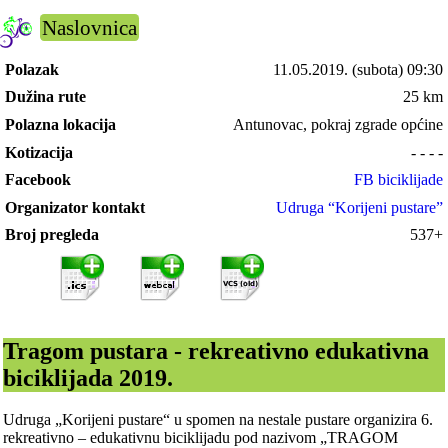
Naslovnica
Polazak
11.05.2019.
(subota) 09:30
Dužina rute
25 km
Polazna lokacija
Antunovac, pokraj zgrade općine
Kotizacija
- - - -
Facebook
FB biciklijade
Organizator kontakt
Udruga “Korijeni pustare”
Broj pregleda
537+
Tragom pustara - rekreativno edukativna
biciklijada 2019.
Udruga „Korijeni pustare“ u spomen na nestale pustare organizira 6.
rekreativno – edukativnu biciklijadu pod nazivom „TRAGOM