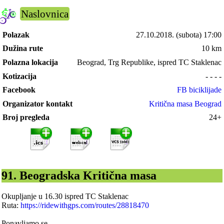
Naslovnica
Polazak
27.10.2018.
(subota) 17:00
Dužina rute
10 km
Polazna lokacija
Beograd, Trg Republike, ispred TC Staklenac
Kotizacija
- - - -
Facebook
FB biciklijade
Organizator kontakt
Kritična masa Beograd
Broj pregleda
24+
91. Beogradska Kritična masa
Okupljanje u 16.30 ispred TC Staklenac
Ruta:
https://ridewithgps.com/routes/28818470
Ponavljamo se.