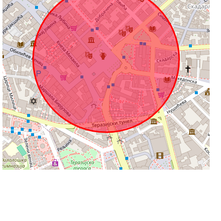
100 m
Leaflet
|
©
OpenStreetMap
contributors