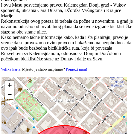
I ovu Masu posvećujemo pravcu Kalemegdan Donji grad - Vukov
spomenik, ulicama Cara Dušana, Džordža Vašingtona i Kraljice
Marije.
Rekonstrukcija ovog poteza bi trebala da počne u novembru, a grad je
navodno odustao od prvobitnog plana da se ovde izgrade biciklističke
staze sa obe strane ulice.
Kako nemamo tačne informacije kako, kada i šta planiraju, pravo je
vreme da se provozamo ovim pravcem i ukažemo na neophodnost da
ovo ipak bude bezbedna biciklistička ruta, koja bi povezala
Ruzveltovu sa Kalemegdanom, odnosno sa Donjim Dorćolom i
početkom biciklističke staze uz Dunav i dalje uz Savu.
Velika karta
. Mjesto je slabo mapirano?
Pomozi nam!
+
−