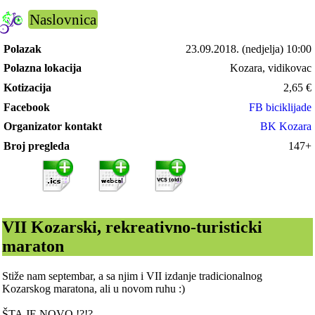
Naslovnica
Polazak
23.09.2018.
(nedjelja) 10:00
Polazna lokacija
Kozara, vidikovac
Kotizacija
2,65
€
Facebook
FB biciklijade
Organizator kontakt
BK Kozara
Broj pregleda
147+
VII Kozarski, rekreativno-turisticki
maraton
Stiže nam septembar, a sa njim i VII izdanje tradicionalnog
Kozarskog maratona, ali u novom ruhu :)
ŠTA JE NOVO !?!?