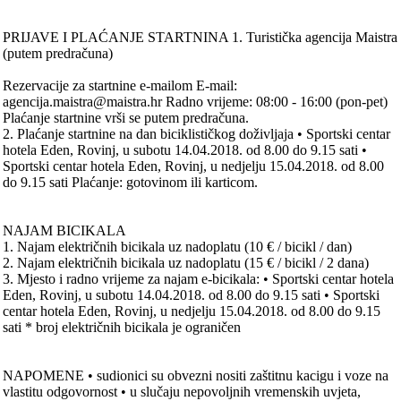
PRIJAVE I PLAĆANJE STARTNINA 1. Turistička agencija Maistra
(putem predračuna)
Rezervacije za startnine e-mailom E-mail:
agencija.maistra@maistra.hr Radno vrijeme: 08:00 - 16:00 (pon-pet)
Plaćanje startnine vrši se putem predračuna.
2. Plaćanje startnine na dan biciklističkog doživljaja • Sportski centar
hotela Eden, Rovinj, u subotu 14.04.2018. od 8.00 do 9.15 sati •
Sportski centar hotela Eden, Rovinj, u nedjelju 15.04.2018. od 8.00
do 9.15 sati Plaćanje: gotovinom ili karticom.
NAJAM BICIKALA
1. Najam električnih bicikala uz nadoplatu (10 € / bicikl / dan)
2. Najam električnih bicikala uz nadoplatu (15 € / bicikl / 2 dana)
3. Mjesto i radno vrijeme za najam e-bicikala: • Sportski centar hotela
Eden, Rovinj, u subotu 14.04.2018. od 8.00 do 9.15 sati • Sportski
centar hotela Eden, Rovinj, u nedjelju 15.04.2018. od 8.00 do 9.15
sati * broj električnih bicikala je ograničen
NAPOMENE • sudionici su obvezni nositi zaštitnu kacigu i voze na
vlastitu odgovornost • u slučaju nepovoljnih vremenskih uvjeta,