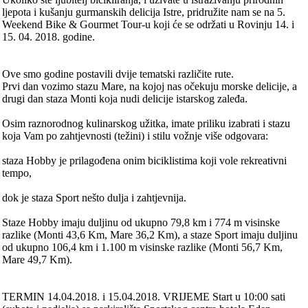
ljepota i kušanju gurmanskih delicija Istre, pridružite nam se na 5.
Weekend Bike & Gourmet Tour-u koji će se održati u Rovinju 14. i
15. 04. 2018. godine.
Ove smo godine postavili dvije tematski različite rute.
Prvi dan vozimo stazu Mare, na kojoj nas očekuju morske delicije, a
drugi dan staza Monti koja nudi delicije istarskog zaleđa.
Osim raznorodnog kulinarskog užitka, imate priliku izabrati i stazu
koja Vam po zahtjevnosti (težini) i stilu vožnje više odgovara:
staza Hobby je prilagođena onim biciklistima koji vole rekreativni
tempo,
dok je staza Sport nešto dulja i zahtjevnija.
Staze Hobby imaju duljinu od ukupno 79,8 km i 774 m visinske
razlike (Monti 43,6 Km, Mare 36,2 Km), a staze Sport imaju duljinu
od ukupno 106,4 km i 1.100 m visinske razlike (Monti 56,7 Km,
Mare 49,7 Km).
TERMIN 14.04.2018. i 15.04.2018. VRIJEME Start u 10:00 sati