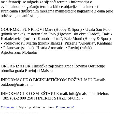
manifestacija se odgađa za sljedeći termin • informacija o
eventualnom odgađanju termina biti će objavljena na internet
stranicama i društvenim mrežama manifestacije najkasnije 3 dana prije
održavanja manifestacije
GOURMET PUNKTOVI Mare (Hobby & Sport) • Uvala San Polo
(piknik stanka) | restoran San Polo (Ugostiteljski obrt “Dado”), Bale •
Kokuletovica (ručak) | Konoba “Istra”, Bale Monti (Hobby & Sport)
• Vidikovac sv. Martin (piknik stanka) | Pizzeria “Allegria”, Kanfanar
• Pižanovac (stanka) | Histria Aromatica • Rovinj (ručak) |
Agroturizam Mofardin
ORGANIZATOR Turistička zajednica grada Rovinja Udruženje
obrtnika grada Rovinja i Maistra
INFORMACIJE O BICIKLISTIČKOM DOŽIVLJAJU E-mail:
outdoor@maistra.hr
INFORMACIJE O SMJEŠTAJU E-mail: info@maistra.hr Telefon:
+385 (0)52 800 250 ITINERER STAZE SPORT •
Velika karta
. Mjesto je slabo mapirano?
Pomozi nam!