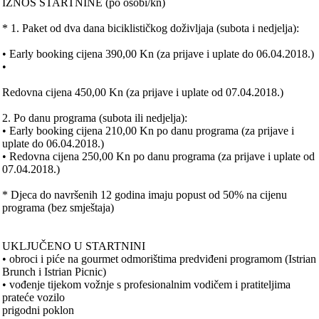
IZNOS STARTNINE (po osobi/kn)
* 1. Paket od dva dana biciklističkog doživljaja (subota i nedjelja):
• Early booking cijena 390,00 Kn (za prijave i uplate do 06.04.2018.)
•
Redovna cijena 450,00 Kn (za prijave i uplate od 07.04.2018.)
2. Po danu programa (subota ili nedjelja):
• Early booking cijena 210,00 Kn po danu programa (za prijave i
uplate do 06.04.2018.)
• Redovna cijena 250,00 Kn po danu programa (za prijave i uplate od
07.04.2018.)
* Djeca do navršenih 12 godina imaju popust od 50% na cijenu
programa (bez smještaja)
UKLJUČENO U STARTNINI
• obroci i piće na gourmet odmorištima predviđeni programom (Istrian
Brunch i Istrian Picnic)
• vođenje tijekom vožnje s profesionalnim vodičem i pratiteljima
prateće vozilo
prigodni poklon