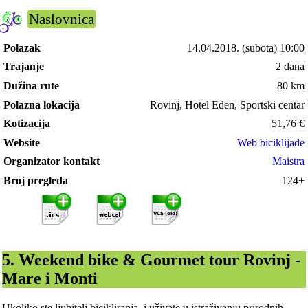
Naslovnica
Polazak
14.04.2018.
(subota) 10:00
Trajanje
2 dana
Dužina rute
80 km
Polazna lokacija
Rovinj, Hotel Eden, Sportski centar
Kotizacija
51,76
€
Website
Web biciklijade
Organizator kontakt
Maistra
Broj pregleda
124+
5. Weekend bike & Gourmet tour Rovinj -
Mare i Monti
Ukoliko ste ljubitelj bicikliranja, i uživate u istraživanju prirodnih