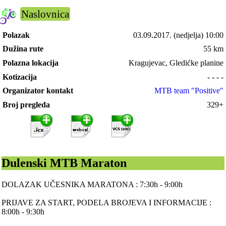
Naslovnica
Polazak
03.09.2017.
(nedjelja) 10:00
Dužina rute
55 km
Polazna lokacija
Kragujevac, Gledićke planine
Kotizacija
- - - -
Organizator kontakt
MTB team "Positive"
Broj pregleda
329+
Dulenski MTB Maraton
DOLAZAK UČESNIKA MARATONA : 7:30h - 9:00h
PRIJAVE ZA START, PODELA BROJEVA I INFORMACIJE :
8:00h - 9:30h