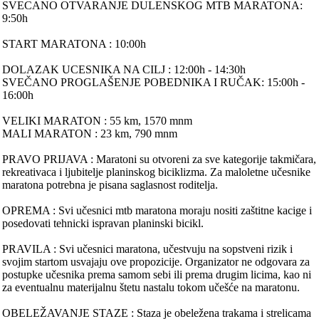
SVECANO OTVARANJE DULENSKOG MTB MARATONA:
9:50h
START MARATONA : 10:00h
DOLAZAK UCESNIKA NA CILJ : 12:00h - 14:30h
SVEČANO PROGLAŠENJE POBEDNIKA I RUČAK: 15:00h -
16:00h
VELIKI MARATON : 55 km, 1570 mnm
MALI MARATON : 23 km, 790 mnm
PRAVO PRIJAVA : Maratoni su otvoreni za sve kategorije takmičara,
rekreativaca i ljubitelje planinskog biciklizma. Za maloletne učesnike
maratona potrebna je pisana saglasnost roditelja.
OPREMA : Svi učesnici mtb maratona moraju nositi zaštitne kacige i
posedovati tehnicki ispravan planinski bicikl.
PRAVILA : Svi učesnici maratona, učestvuju na sopstveni rizik i
svojim startom usvajaju ove propozicije. Organizator ne odgovara za
postupke učesnika prema samom sebi ili prema drugim licima, kao ni
za eventualnu materijalnu štetu nastalu tokom učešće na maratonu.
OBELEŽAVANJE STAZE : Staza je obeležena trakama i strelicama