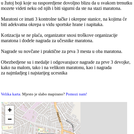
u žutoj boji koje su rasporedjene dovoljno blizu da u svakom trenutku
mozete videti neku od njih i biti sigurni da ste na stazi maratona.
Maratoni ce imati 3 kontrolne tačke i okrepne stanice, na kojima će
biti adekvatna okrepa u vidu sportske hrane i napitaka.
Kotizacija se ne plaća, organizator snosi troškove organizacije
maratona i dodele nagrada za učesnike maratona.
Nagrade su novčane i praktične za prva 3 mesta u oba maratona.
Obezbedjene su i medalje i odgovarajuce nagrade za prve 3 devojke,
kako na malom, tako i na velikom maratonu, kao i nagrada
za najmladjeg i najstarijeg ucesnika
Velika karta
. Mjesto je slabo mapirano?
Pomozi nam!
+
−