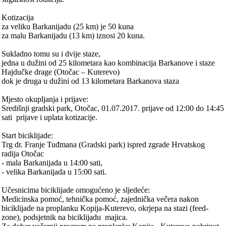
Kotizacija
za veliku Barkanijadu (25 km) je 50 kuna
za malu Barkanijadu (13 km) iznosi 20 kuna.
Sukladno tomu su i dvije staze,
jedna u dužini od 25 kilometara kao kombinacija Barkanove i staze
Hajdučke drage (Otočac – Kuterevo)
dok je druga u dužini od 13 kilometara Barkanova staza
Mjesto okupljanja i prijave:
Središnji gradski park, Otočac, 01.07.2017. prijave od 12:00 do 14:45
sati ­ prijave i uplata kotizacije.
Start biciklijade:
Trg dr. Franje Tuđmana (Gradski park) ispred zgrade Hrvatskog
radija Otočac
- mala Barkanijada u 14:00 sati,
- velika Barkanijada u 15:00 sati.
Učesnicima biciklijade omogućeno je sljedeće:
Medicinska pomoć, tehnička pomoć, zajednička večera nakon
biciklijade na proplanku Kopija-Kuterevo, okrjepa na stazi (feed-
zone), podsjetnik na biciklijadu ­ majica.