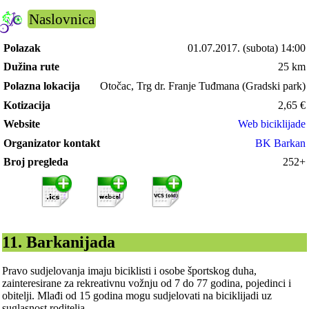
Naslovnica
Polazak
01.07.2017.
(subota) 14:00
Dužina rute
25 km
Polazna lokacija
Otočac, Trg dr. Franje Tuđmana (Gradski park)
Kotizacija
2,65
€
Website
Web biciklijade
Organizator kontakt
BK Barkan
Broj pregleda
252+
11. Barkanijada
Pravo sudjelovanja imaju biciklisti i osobe športskog duha,
zainteresirane za rekreativnu vožnju od 7 do 77 godina, pojedinci i
obitelji. Mlađi od 15 godina mogu sudjelovati na biciklijadi uz
suglasnost roditelja.