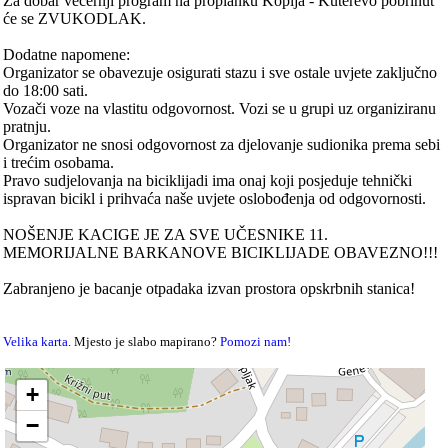
Za dobar večernji program na proplanku Kopija - Kuterevo pobrinut
će se ZVUKODLAK.
Dodatne napomene:
Organizator se obavezuje osigurati stazu i sve ostale uvjete zaključno
do 18:00 sati.
Vozači voze na vlastitu odgovornost. Vozi se u grupi uz organiziranu
pratnju.
Organizator ne snosi odgovornost za djelovanje sudionika prema sebi
i trećim osobama.
Pravo sudjelovanja na biciklijadi ima onaj koji posjeduje tehnički
ispravan bicikl i prihvaća naše uvjete oslobođenja od odgovornosti.
NOŠENJE KACIGE JE ZA SVE UČESNIKE 11.
MEMORIJALNE BARKANOVE BICIKLIJADE OBAVEZNO!!!
Zabranjeno je bacanje otpadaka izvan prostora opskrbnih stanica!
Velika karta
. Mjesto je slabo mapirano?
Pomozi nam!
+
−