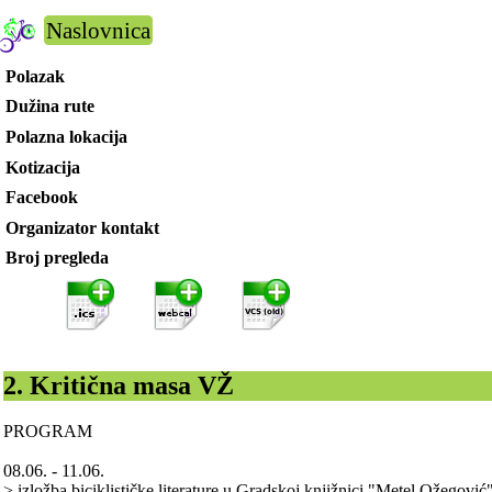
Naslovnica
Polazak
Dužina rute
Polazna lokacija
Kotizacija
Facebook
Organizator kontakt
Broj pregleda
2. Kritična masa VŽ
PROGRAM
08.06. - 11.06.
> izložba biciklističke literature u Gradskoj knjižnici "Metel Ožegović