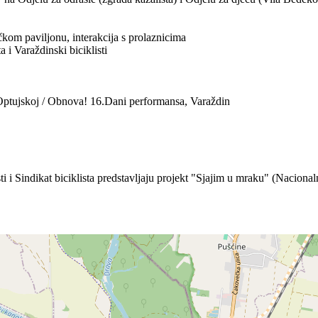
čkom paviljonu, interakcija s prolaznicima
a i Varaždinski biciklisti
u Optujskoj / Obnova! 16.Dani performansa, Varaždin
 i Sindikat biciklista predstavljaju projekt "Sjajim u mraku" (Naciona