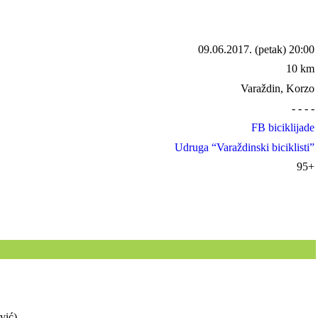
09.06.2017.
(petak) 20:00
10 km
Varaždin, Korzo
- - - -
FB biciklijade
Udruga “Varaždinski biciklisti”
95+
vić)