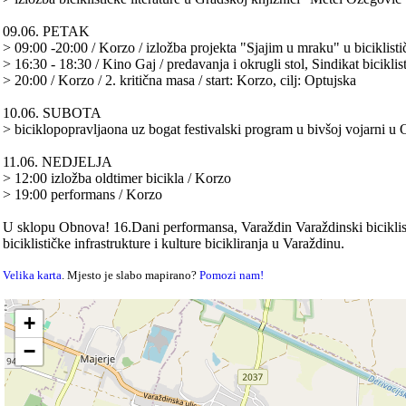
09.06. PETAK
> 09:00 -20:00 / Korzo / izložba projekta "Sjajim u mraku" u biciklisti
> 16:30 - 18:30 / Kino Gaj / predavanja i okrugli stol, Sindikat biciklist
> 20:00 / Korzo / 2. kritična masa / start: Korzo, cilj: Optujska
10.06. SUBOTA
> biciklopopravljaona uz bogat festivalski program u bivšoj vojarni 
11.06. NEDJELJA
> 12:00 izložba oldtimer bicikla / Korzo
> 19:00 performans / Korzo
U sklopu Obnova! 16.Dani performansa, Varaždin Varaždinski biciklisti
biciklističke infrastrukture i kulture bicikliranja u Varaždinu.
Velika karta
. Mjesto je slabo mapirano?
Pomozi nam!
+
−