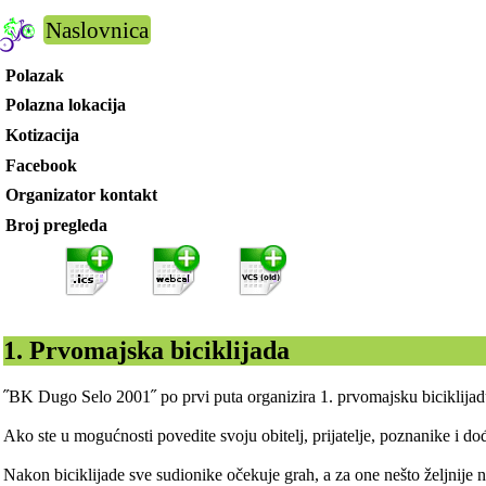
Naslovnica
Polazak
Polazna lokacija
Kotizacija
Facebook
Organizator kontakt
Broj pregleda
1. Prvomajska biciklijada
˝BK Dugo Selo 2001˝ po prvi puta organizira 1. prvomajsku biciklija
Ako ste u mogućnosti povedite svoju obitelj, prijatelje, poznanike i dođ
Nakon biciklijade sve sudionike očekuje grah, a za one nešto željnije na