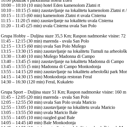
10:00 polazak s parkirališta hotela Eden
10:00 – 10:10 (10 min) hotel Eden kamenolom Zlatni rt
10:10 – 10:15 (5 min) zaustavljanje na lokalitetu kamenolom Zlatni rt 
10:15 – 11:15 (60 min) kamenolom Zlatni rt uvala Cisterna
11:15 – 11:20 (5 min) zaustavljanje na lokalitetu uvala Cisterna
11:20 – 11:45 (25 min) uvala Cisterna uvala San Polo
Grupa Hobby – Duljina staze 35,5 Km; Raspon nadmorske visine: 72
11:45 – 12:15 (30 min) marenda - uvala San Polo
12:15 – 13:15 (60 min) uvala San Polo Mušego
13:15 – 13:30 (15 min) zaustavljanje na lokalitetu Tumuli na arheolo
13:30 – 13:40 (10 min) Mušego Madonna di Campo
13:40 – 13:45 (5 min) zaustavljanje na lokalitetu Madonna di Campo
13:45 – 13:55 (5 min) Madonna di Campo Monkodonja
13:55 – 14:15 (20 min) zaustavljanje na lokalitetu arheološki park M
14:15 – 14:30 (15 min) Monkodonja restoran Feral
14:30 – 16:30 (120 min) Feral, Kukaleto
Grupa Sport – Duljina staze 51 Km; Raspon nadmorske visine: 160 m
11:45 – 12:05 (20 min) marenda - uvala San Polo
12:05 – 12:55 (50 min) uvala San Polo uvala Maricio
12:55 – 13:05 (10 min) zaustavljanje na lokalitetu uvala Maricio
13:05 – 13:55 (50 min) uvala Maricio Bale
13:55 – 14:05 (10 min) razgled grad Bale
14:05 – 14:45 (40 min) Bale Monkodonja