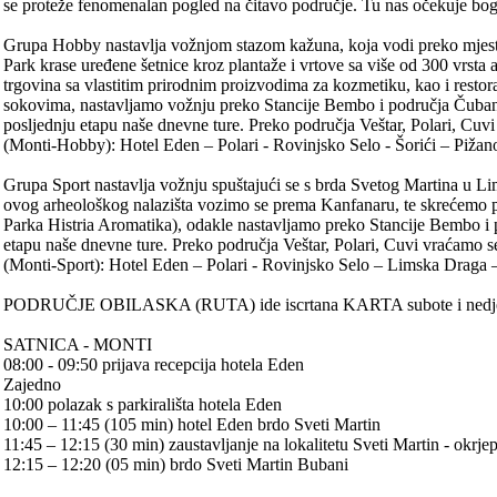
se proteže fenomenalan pogled na čitavo područje. Tu nas očekuje bog
Grupa Hobby nastavlja vožnjom stazom kažuna, koja vodi preko mjesta Š
Park krase uređene šetnice kroz plantaže i vrtove sa više od 300 vrsta a
trgovina sa vlastitim prirodnim proizvodima za kozmetiku, kao i resto
sokovima, nastavljamo vožnju preko Stancije Bembo i područja Čubani
posljednju etapu naše dnevne ture. Preko područja Veštar, Polari, Cuv
(Monti-Hobby): Hotel Eden – Polari - Rovinjsko Selo - Šorići – Pižan
Grupa Sport nastavlja vožnju spuštajući se s brda Svetog Martina u L
ovog arheološkog nalazišta vozimo se prema Kanfanaru, te skrećemo p
Parka Histria Aromatika), odakle nastavljamo preko Stancije Bembo i
etapu naše dnevne ture. Preko područja Veštar, Polari, Cuvi vraćamo s
(Monti-Sport): Hotel Eden – Polari - Rovinjsko Selo – Limska Draga 
PODRUČJE OBILASKA (RUTA) ide iscrtana KARTA subote i nedjelje 
SATNICA - MONTI
08:00 - 09:50 prijava recepcija hotela Eden
Zajedno
10:00 polazak s parkirališta hotela Eden
10:00 – 11:45 (105 min) hotel Eden brdo Sveti Martin
11:45 – 12:15 (30 min) zaustavljanje na lokalitetu Sveti Martin - okrje
12:15 – 12:20 (05 min) brdo Sveti Martin Bubani