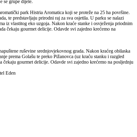
 se grupe dijele.
romatički park Histria Aromatica koji se proteže na 25 ha površine.
a, te predstavljaju prirodni raj za sva osjetila. U parku se nalazi
ma iz vlastitog eko uzgoja. Nakon kraće stanke i osvježenja priodnim
nda čekaju gourmet delicije. Odavde svi zajedno krećemo na
i napuštene ruševine srednjovjekovnog grada. Nakon kraćeg obilaska
nje prema Golašu te preko Pižanovca (uz kraću stanku i razgled
a čekaju gourmet delicije. Odavde svi zajedno krećemo na posljednju
tel Eden