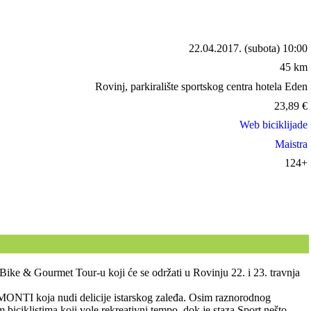
22.04.2017.
(subota) 10:00
45 km
Rovinj, parkiralište sportskog centra hotela Eden
23,89
€
Web biciklijade
Maistra
124+
nd Bike & Gourmet Tour-u koji će se održati u Rovinju 22. i 23. travnja
u MONTI koja nudi delicije istarskog zaleđa. Osim raznorodnog
m biciklistima koji vole rekreativni tempo, dok je staza Sport nešto