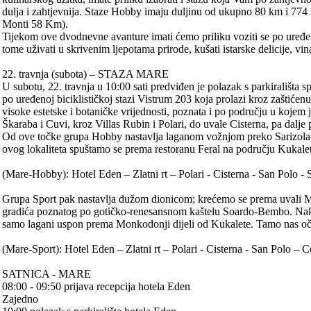
dulja i zahtjevnija. Staze Hobby imaju duljinu od ukupno 80 km i 77
Monti 58 Km).
Tijekom ove dvodnevne avanture imati ćemo priliku voziti se po uređe
tome uživati u skrivenim ljepotama prirode, kušati istarske delicije, vi
22. travnja (subota) – STAZA MARE
U subotu, 22. travnja u 10:00 sati predviđen je polazak s parkirališt
po uređenoj biciklističkoj stazi Vistrum 203 koja prolazi kroz zaštiće
visoke estetske i botaničke vrijednosti, poznata i po području u kojem
Škaraba i Cuvi, kroz Villas Rubin i Polari, do uvale Cisterna, pa dal
Od ove točke grupa Hobby nastavlja laganom vožnjom preko Sarizola,
ovog lokaliteta spuštamo se prema restoranu Feral na području Kukalet
(Mare-Hobby): Hotel Eden – Zlatni rt – Polari - Cisterna - San Polo
Grupa Sport pak nastavlja dužom dionicom; krećemo se prema uvali Mar
gradića poznatog po gotičko-renesansnom kaštelu Soardo-Bembo. Nak
samo lagani uspon prema Monkodonji dijeli od Kukalete. Tamo nas oče
(Mare-Sport): Hotel Eden – Zlatni rt – Polari - Cisterna - San Pol
SATNICA - MARE
08:00 - 09:50 prijava recepcija hotela Eden
Zajedno