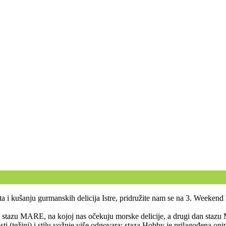
jepota i kušanju gurmanskih delicija Istre, pridružite nam se na 3. Weeke
imo stazu MARE, na kojoj nas očekuju morske delicije, a drugi dan staz
sti (težini) i stilu vožnje više odgovara: staza Hobby je prilagođena oni