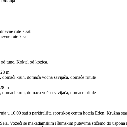
onkodonja
dnevne rute 7 sati
nevne rute 7 sati
 od tune, Koktel od kozica,
 28 m
om, domaći kruh, domaća voćna savijača, domaće fritule
 28 m
om, domaći kruh, domaća voćna savijača, domaće fritule
ravnja u 10,00 sati s parkirališta sportskog centra hotela Eden. Kružn
Sela. Vozeći se makadamskim i šumskim putevima stižemo do uspona na 