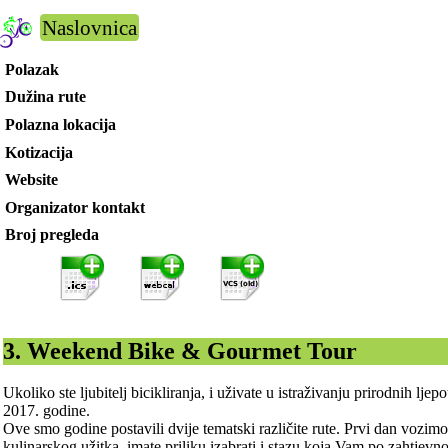
Naslovnica
Polazak
Dužina rute
Polazna lokacija
Kotizacija
Website
Organizator kontakt
Broj pregleda
3. Weekend Bike & Gourmet Tour
Ukoliko ste ljubitelj bicikliranja, i uživate u istraživanju prirodnih l
2017. godine.
Ove smo godine postavili dvije tematski različite rute. Prvi dan voz
kulinarskog užitka, imate priliku izabrati i stazu koja Vam po zahtjevno