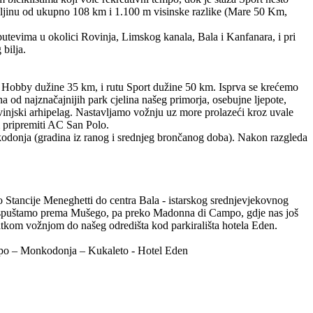
uljinu od ukupno 108 km i 1.100 m visinske razlike (Mare 50 Km,
utevima u okolici Rovinja, Limskog kanala, Bala i Kanfanara, i pri
 bilja.
tu Hobby dužine 35 km, i rutu Sport dužine 50 km. Isprva se krećemo
a od najznačajnijih park cjelina našeg primorja, osebujne ljepote,
ovinjski arhipelag. Nastavljamo vožnju uz more prolazeći kroz uvale
m pripremiti AC San Polo.
odonja (gradina iz ranog i srednjeg brončanog doba). Nakon razgleda
 Stancije Meneghetti do centra Bala - istarskog srednjevjekovnog
e spuštamo prema Mušego, pa preko Madonna di Campo, gdje nas još
tkom vožnjom do našeg odredišta kod parkirališta hotela Eden.
ampo – Monkodonja – Kukaleto - Hotel Eden