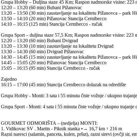
Grupa Hobby – Duljina staze 45 Km; Raspon nadmorske visine: 223 
12:20 – 13:20 (60 min) Bubani Pižanovac
13:20 – 13:50 (30 min) zaustavljanje na lokalitetu Pižanovca – park Hi
13:50 – 14:10 (20 min) Pižanovac Stancija Cernibecco
14:10 – 16:15 (125 min) Stancija Cernibecco - ručak
Grupa Sport – duljina staze 57,5 Km; Raspon nadmorske visine: 223
12:20 – 13:20 (60 min) Bubani Dvigrad
13:20 – 13:30 (10 min) zaustavljanje na lokalitetu Dvigrad
13:30 – 14:30 (60 min) Dvigrad Pižanovac
14:30 – 14:45 (15 min) zaustavljanje na lokalitetu Pižanovca – park Hi
14:45 – 15:05 (20 min) Pižanovac Stancija Cernibecco
15:05 – 16:15 (95 min) Stancija Cernibecco - ručak
Zajedno
16:15 – 17:00 (45 min) Stancija Cernibecco dolazak na odredište
Grupa Hobby - Monti: 3 sata i 55 minuta čiste vožnje / ukupno trajanje
Grupa Sport - Monti: 4 sata i 55 minuta čiste vožnje / ukupno trajanje 
GOURMET ODMORIŠTA – (nedjelja) MONTI:
1. Vidikovac SV . Martin - Piknik stanka •→ 16,7 km ↑ 216 m
Razni naresci (salamin, panceta, kulen, pršut), razni sirevi (ovčji sir, 