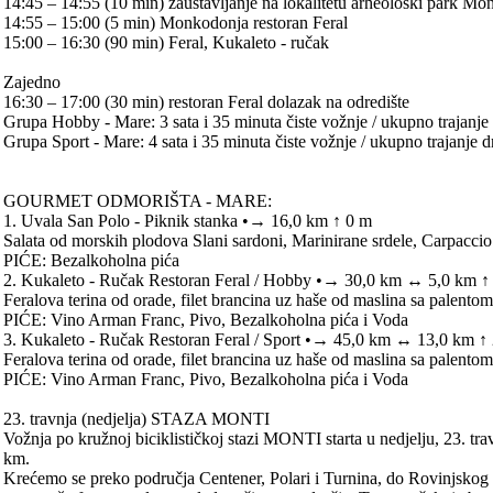
14:45 – 14:55 (10 min) zaustavljanje na lokalitetu arheološki park M
14:55 – 15:00 (5 min) Monkodonja restoran Feral
15:00 – 16:30 (90 min) Feral, Kukaleto - ručak
Zajedno
16:30 – 17:00 (30 min) restoran Feral dolazak na odredište
Grupa Hobby - Mare: 3 sata i 35 minuta čiste vožnje / ukupno trajanje 
Grupa Sport - Mare: 4 sata i 35 minuta čiste vožnje / ukupno trajanje d
GOURMET ODMORIŠTA - MARE:
1. Uvala San Polo - Piknik stanka •→ 16,0 km ↑ 0 m
Salata od morskih plodova Slani sardoni, Marinirane srdele, Carpaccio
PIĆE: Bezalkoholna pića
2. Kukaleto - Ručak Restoran Feral / Hobby •→ 30,0 km ↔ 5,0 km ↑
Feralova terina od orade, filet brancina uz haše od maslina sa palent
PIĆE: Vino Arman Franc, Pivo, Bezalkoholna pića i Voda
3. Kukaleto - Ručak Restoran Feral / Sport •→ 45,0 km ↔ 13,0 km ↑
Feralova terina od orade, filet brancina uz haše od maslina sa palent
PIĆE: Vino Arman Franc, Pivo, Bezalkoholna pića i Voda
23. travnja (nedjelja) STAZA MONTI
Vožnja po kružnoj biciklističkoj stazi MONTI starta u nedjelju, 23. t
km.
Krećemo se preko područja Centener, Polari i Turnina, do Rovinjskog 