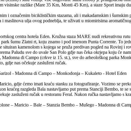
4 m visinske razlike (Mare 35 Km, Monti 45 Km), a staze Sport imaju d
nim i označenim biciklističkim stazama, ali i makadamskim i šumskim p
na i maslinova ulja ovog podneblja, te uživati u miomirisima aromatičnog
a sportskog centra hotela Eden. Kružna staza MARE nudi rekreativnu ru
nu park šumu Zlatni rt, koju znamo i pod imenom Punta Corrente. To jedn
 je situiran kamenolom s kojega se pruža predivan pogled na Rovinj i r
je prema Paludu sve do uvale San Polo gdje nas čeka okrjepa koju će na
 Madonna di Campo (crkve iz 15. st.), sve do arheološkog parka Monk
o, gdje nas očekuje zasluženi ručak.
 - Sarizol - Madonna di Campo – Monkodonja – Kukaleto - Hotel Eden
icio, gdje ćemo imati kraću stanku za fotografiranje. Vozimo se preko
on kraćeg razgleda Bala nastavljamo put prema Stanciji Bembo, te s
kuje zasluženi ručak u restoranu Feral. Nakon ručka nastavljamo s kra
o – Colone – Maricio – Bale – Stanzia Bembo – Mušego - Madonna di C