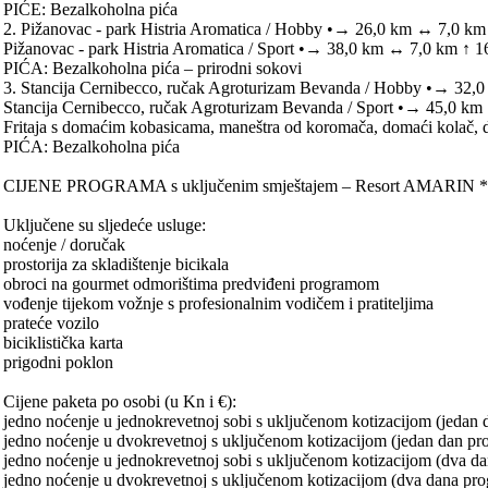
PIĆE: Bezalkoholna pića
2. Pižanovac - park Histria Aromatica / Hobby •→ 26,0 km ↔ 7,0 km
Pižanovac - park Histria Aromatica / Sport •→ 38,0 km ↔ 7,0 km ↑ 
PIĆA: Bezalkoholna pića – prirodni sokovi
3. Stancija Cernibecco, ručak Agroturizam Bevanda / Hobby •→ 32,
Stancija Cernibecco, ručak Agroturizam Bevanda / Sport •→ 45,0 k
Fritaja s domaćim kobasicama, maneštra od koromača, domaći kolač,
PIĆA: Bezalkoholna pića
CIJENE PROGRAMA s uključenim smještajem – Resort AMARIN **
Uključene su sljedeće usluge:
noćenje / doručak
prostorija za skladištenje bicikala
obroci na gourmet odmorištima predviđeni programom
vođenje tijekom vožnje s profesionalnim vodičem i pratiteljima
prateće vozilo
biciklistička karta
prigodni poklon
Cijene paketa po osobi (u Kn i €):
jedno noćenje u jednokrevetnoj sobi s uključenom kotizacijom (jedan
jedno noćenje u dvokrevetnoj s uključenom kotizacijom (jedan dan p
jedno noćenje u jednokrevetnoj sobi s uključenom kotizacijom (dva 
jedno noćenje u dvokrevetnoj s uključenom kotizacijom (dva dana pr