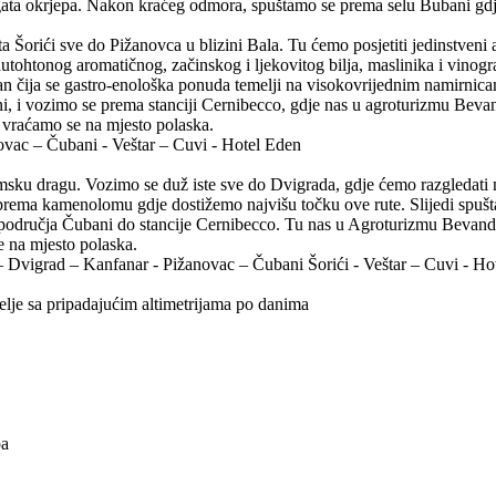
ata okrjepa. Nakon kraćeg odmora, spuštamo se prema selu Bubani gdje
orići sve do Pižanovca u blizini Bala. Tu ćemo posjetiti jedinstveni a
utohtonog aromatičnog, začinskog i ljekovitog bilja, maslinika i vinograd
ran čija se gastro-enološka ponuda temelji na visokovrijednim namirnica
, i vozimo se prema stanciji Cernibecco, gdje nas u agroturizmu Beva
i vraćamo se na mjesto polaska.
ovac – Čubani - Veštar – Cuvi - Hotel Eden
imsku dragu. Vozimo se duž iste sve do Dvigrada, gdje ćemo razgledat
rema kamenolomu gdje dostižemo najvišu točku ove rute. Slijedi spušta
 područja Čubani do stancije Cernibecco. Tu nas u Agroturizmu Bevand
e na mjesto polaska.
– Dvigrad – Kanfanar - Pižanovac – Čubani Šorići - Veštar – Cuvi - Ho
sa pripadajućim altimetrijama po danima
pa