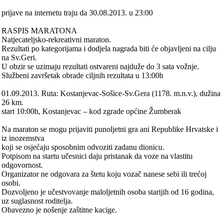
prijave na internetu traju da 30.08.2013. u 23:00
RASPIS MARATONA
Natjecateljsko-rekreativni maraton.
Rezultati po kategorijama i dodjela nagrada biti će objavljeni na cilju
na Sv.Geri.
U obzir se uzimaju rezultati ostvareni najduže do 3 sata vožnje.
Službeni završetak obrade ciljnih rezultata u 13:00h
01.09.2013. Ruta: Kostanjevac-Sošice-Sv.Gera (1178. m.n.v.), dužina
26 km.
start 10:00h, Kostanjevac – kod zgrade općine Žumberak
Na maraton se mogu prijaviti punoljetni gra ani Republike Hrvatske i
iz inozemstva
koji se osjećaju sposobnim odvoziti zadanu dionicu.
Potpisom na startu učesnici daju pristanak da voze na vlastitu
odgovornost.
Organizator ne odgovara za štetu koju vozač nanese sebi ili trećoj
osobi.
Dozvoljeno je učestvovanje maloljetnih osoba starijih od 16 godina,
uz suglasnost roditelja.
Obavezno je nošenje zaštitne kacige.