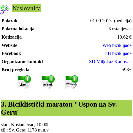
Naslovnica
Polazak
01.09.2013.
(nedjelja)
Polazna lokacija
Kostanjevac
Kotizacija
10,62
€
Website
Web biciklijade
Facebook
FB biciklijade
Organizator kontakt
SD Miljokaz Karlovac
Broj pregleda
598+
3. Biciklistički maraton "Uspon na Sv.
Geru'
start: Kostanjevac, 10:00h
cilj: Sv. Gera, 1178 m.n.v.