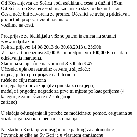
Od Kostanjevca do Sošica vodi asfaltirana cesta u dužini 15km.
Od Sošica do Sv.Gere vodi makadamska staza u dužini 11 km.
Cesta neće biti zatvorena za promet. Učesnici se trebaju pridržavati
prometnih propisa i voditi računa o
vozilima na cesti.
Predprijave za biciklijadu vrše se putem interneta na stranici
www.miljokaz.hr
Rok za prijave: 14.08.2013.do 30.08.2013 u 23:00h.
Visina startnine iznosi 80,00 Kn u predprijavi i 100,00 Kn na dan
održavanja maratona.
Startnina se uplaćuje na startu od 8:30h do 9:45h
Učesnici uplatom startnine ostvaruju slijedeće:
majica, putem predprijave na Internetu
ručak na cilju maratona
okrijepa tijekom vožnje (dva punkta za okrijepu)
medalje i prigodne nagrade za prva tri mjesta po kategorijama (4
kategorije za muškarce i 2 kategorije
za žene)
U slučaju odustajanja ili potrebe za medicinsku pomoć, osigurana su
vozila organizatora i medicinska pratnja
Na startu u Kostanjevcu osiguran je parking za automobile.
Povratak sa cilja na Sv.Geri je u vlastitom aranžmanu.