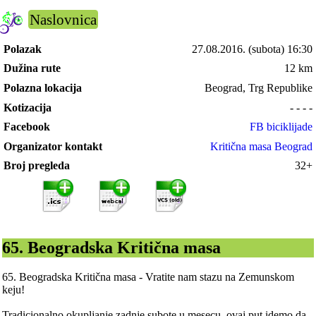
Naslovnica
Polazak
27.08.2016.
(subota) 16:30
Dužina rute
12 km
Polazna lokacija
Beograd, Trg Republike
Kotizacija
- - - -
Facebook
FB biciklijade
Organizator kontakt
Kritična masa Beograd
Broj pregleda
32+
65. Beogradska Kritična masa
65. Beogradska Kritična masa - Vratite nam stazu na Zemunskom
keju!
Tradicionalno okupljanje zadnje subote u mesecu, ovaj put idemo da