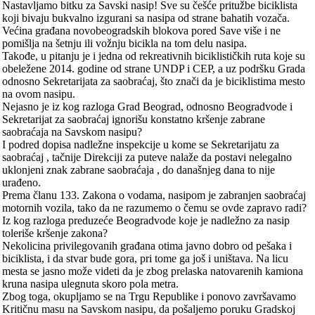
Nastavljamo bitku za Savski nasip! Sve su češće pritužbe biciklista
koji bivaju bukvalno izgurani sa nasipa od strane bahatih vozača.
Većina građana novobeogradskih blokova pored Save više i ne
pomišlja na šetnju ili vožnju bicikla na tom delu nasipa.
Takođe, u pitanju je i jedna od rekreativnih biciklističkih ruta koje su
obeležene 2014. godine od strane UNDP i CEP, a uz podršku Grada
odnosno Sekretarijata za saobraćaj, što znači da je biciklistima mesto
na ovom nasipu.
Nejasno je iz kog razloga Grad Beograd, odnosno Beogradvode i
Sekretarijat za saobraćaj ignorišu konstatno kršenje zabrane
saobraćaja na Savskom nasipu?
I podred dopisa nadležne inspekcije u kome se Sekretarijatu za
saobraćaj , tačnije Direkciji za puteve nalaže da postavi nelegalno
uklonjeni znak zabrane saobraćaja , do današnjeg dana to nije
urađeno.
Prema članu 133. Zakona o vodama, nasipom je zabranjen saobraćaj
motornih vozila, tako da ne razumemo o čemu se ovde zapravo radi?
Iz kog razloga preduzeće Beogradvode koje je nadležno za nasip
toleriše kršenje zakona?
Nekolicina privilegovanih građana otima javno dobro od pešaka i
biciklista, i da stvar bude gora, pri tome ga još i uništava. Na licu
mesta se jasno može videti da je zbog prelaska natovarenih kamiona
kruna nasipa ulegnuta skoro pola metra.
Zbog toga, okupljamo se na Trgu Republike i ponovo završavamo
Kritičnu masu na Savskom nasipu, da pošaljemo poruku Gradskoj