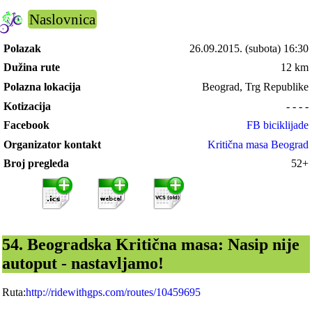
Naslovnica
Polazak
26.09.2015.
(subota) 16:30
Dužina rute
12 km
Polazna lokacija
Beograd, Trg Republike
Kotizacija
- - - -
Facebook
FB biciklijade
Organizator kontakt
Kritična masa Beograd
Broj pregleda
52+
54. Beogradska Kritična masa: Nasip nije
autoput - nastavljamo!
Ruta:
http://ridewithgps.com/routes/10459695