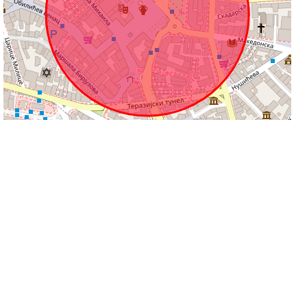
100 m
Leaflet
|
©
OpenStreetMap
contributors
Informacije na stranicama su podložne promjeni i ne odgovaramo za njihovu
točnost.