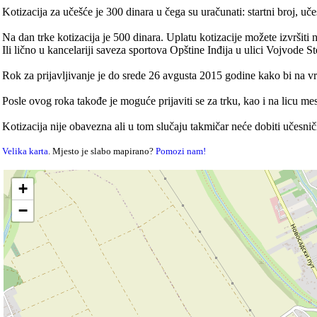
Kotizacija za učešće je 300 dinara u čega su uračunati: startni broj, uče
Na dan trke kotizacija je 500 dinara. Uplatu kotizacije možete izvršit
Ili lično u kancelariji saveza sportova Opštine Inđija u ulici Vojvode S
Rok za prijavljivanje je do srede 26 avgusta 2015 godine kako bi na v
Posle ovog roka takođe je moguće prijaviti se za trku, kao i na licu 
Kotizacija nije obavezna ali u tom slučaju takmičar neće dobiti učesničk
Velika karta
. Mjesto je slabo mapirano?
Pomozi nam!
+
−