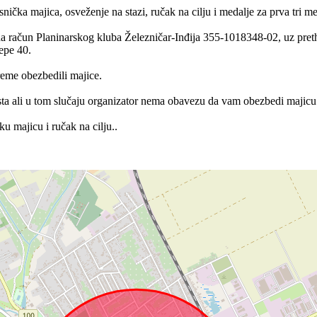
snička majica, osveženje na stazi, ručak na cilju i medalje za prva tri me
i na račun Planinarskog kluba Železničar-Inđija 355-1018348-02, uz pre
tepe 40.
reme obezbedili majice.
mesta ali u tom slučaju organizator nema obavezu da vam obezbedi majicu
u majicu i ručak na cilju..