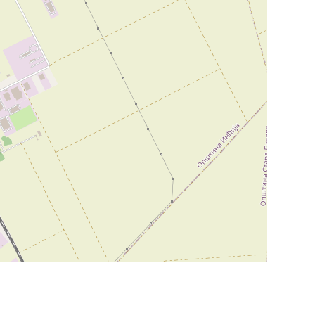
Leaflet
|
©
OpenStreetMap
contributors