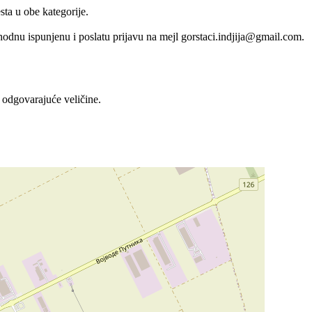
sta u obe kategorije.
thodnu ispunjenu i poslatu prijavu na mejl gorstaci.indjija@gmail.com.
 odgovarajuće veličine.