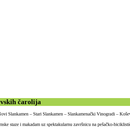
skih čarolija
ci – Novi Slankamen – Stari Slankamen – Slankamenački Vinogradi – Koš
šumske staze i makadam uz spektakularnu završnicu na pešačko-biciklist