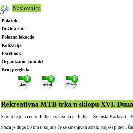
Naslovnica
Polazak
Dužina rute
Polazna lokacija
Kotizacija
Facebook
Organizator kontakt
Broj pregleda
Rekreativna MTB trka u sklopu XVI. Dunav
Start trke je u centru Inđije a maršruta je: Inđija – Sremski Karlov
Staza je duga 50 km u kojima će se smenjivati asfalt, poljski putevi, 