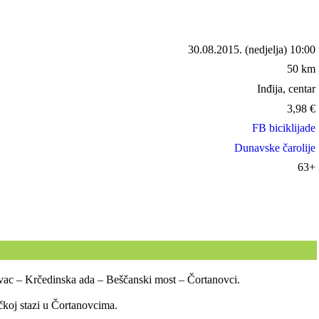
30.08.2015.
(nedjelja) 10:00
50 km
Inđija, centar
3,98
€
FB biciklijade
Dunavske čarolije
63+
evac – Krčedinska ada – Beščanski most – Čortanovci.
ičkoj stazi u Čortanovcima.