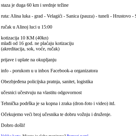
staza je duga 60 km i srednje težine
ruta: Alina luka - grad - Velagići - Sanica (pauza) - tuneli - Hrustovo 
ručak u Alinoj luci u 15:00
kotizacija 10 KM (40kn)
mlađi od 16 god. ne plaćaju kotizaciju
(akreditacija, sok, voće, ručak)
prijave i uplate na okupljanju
info - porukom u u inbox Facebook-a organizatora
Obezbjeđena policijska pratnja, sanitet, logistika
učesnici učestvuju na vlastitu odgovornost
Tehnička podrška je sa kopna i zraka (dron-foto i video) itd.
Očekujemo veći broj učesnika te dobru vožnju i druženje.
Dobro došli!
Velika karta
. Mjesto je slabo mapirano?
Pomozi nam!