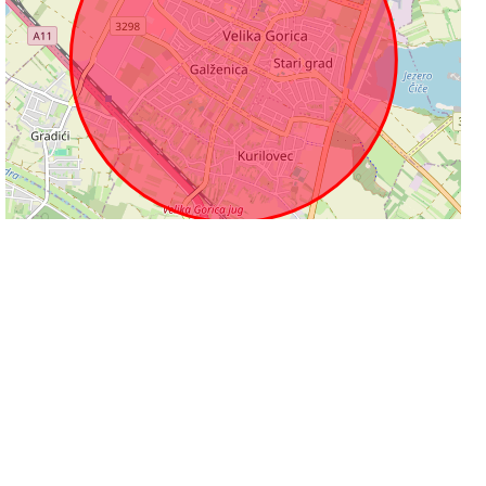
1 km
Leaflet
|
©
OpenStreetMap
contributors