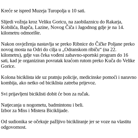
Kreće se ispred Muzeja Turopolja u 10 sati.
Slijedi vožnja kroz Veliku Goricu, na zaobilaznicu do Rakarja,
Kobilića, Bapča, Lazine, Novog Čiča i Jagodnog gdje je na 14.
kilometru odmorište.
Nakon osvježenja nastavlja se preko Ribnice do Čičke Poljane preko
novog mosta na Odri do cilja u „Odranskom ribiču“ (na 22.
kilometru), gdje vas čeka vođeni zabavno-sportski program do 16
sati, kad je organiziran povratak kraćom rutom preko Kuča do Velike
Gorice.
Kolona biciklista ide uz pratnju policije, medicinske pomoći i naravno
kombija, ako netko od biciklista zatreba prijevoz.
Svi prijavljeni biciklisti dobit će bon za ručak.
Natjecanja u nogometu, badmintonu i beli.
Izbor za Miss i Mistera Biciklijade.
Od sudionika se očekuje pažljivo bicikliranje jer se voze na vlastitu
odgovornost.