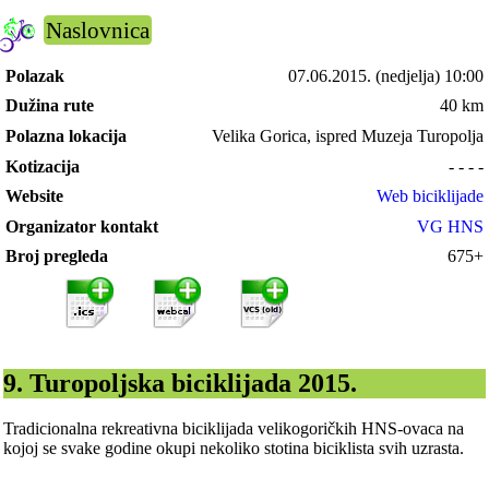
Naslovnica
Polazak
07.06.2015.
(nedjelja) 10:00
Dužina rute
40 km
Polazna lokacija
Velika Gorica, ispred Muzeja Turopolja
Kotizacija
- - - -
Website
Web biciklijade
Organizator kontakt
VG HNS
Broj pregleda
675+
9. Turopoljska biciklijada 2015.
Tradicionalna rekreativna biciklijada velikogoričkih HNS-ovaca na
kojoj se svake godine okupi nekoliko stotina biciklista svih uzrasta.