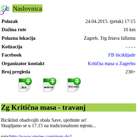
Naslovnica
Polazak
24.04.2015.
(petak) 17:15
Dužina rute
10 km
Polazna lokacija
Zagreb, Trg žrtava fašizma
Kotizacija
- - - -
Facebook
FB biciklijade
Organizator kontakt
Kritična masa u Zagrebu
Broj pregleda
238+
Zg Kritična masa - travanj
Biciklisti obadvojih obala Save, ujedinite se!
Skupljamo se u 17.15 na tradicionalnom mjestu...
ruta:
http://www.gpsies.com/map.do?