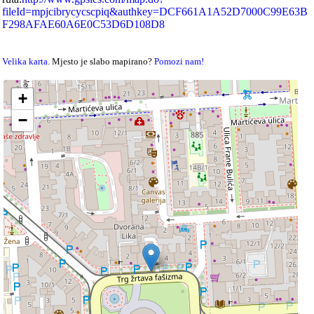
fileId=mpjcibrycycscpiq&authkey=DCF661A1A52D7000C99E63B
F298AFAE60A6E0C53D6D108D8
Velika karta
. Mjesto je slabo mapirano?
Pomozi nam!
+
−