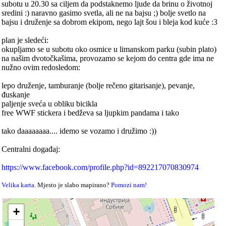
subotu u 20.30 sa ciljem da podstaknemo ljude da brinu o životnoj
sredini :) naravno gasimo svetla, ali ne na bajsu ;) bolje svetlo na
bajsu i druženje sa dobrom ekipom, nego lajt šou i bleja kod kuće :3
plan je sledeći:
okupljamo se u subotu oko osmice u limanskom parku (subin plato)
na našim dvotočkašima, provozamo se kejom do centra gde ima ne
nužno ovim redosledom:
lepo druženje, tamburanje (bolje rečeno gitarisanje), pevanje,
đuskanje
paljenje sveća u obliku bicikla
free WWF stickera i bedževa sa ljupkim pandama i tako
tako daaaaaaaa.... idemo se vozamo i družimo :))
Centralni događaj:
https://www.facebook.com/profile.php?id=892217070830974
Velika karta
. Mjesto je slabo mapirano?
Pomozi nam!
+