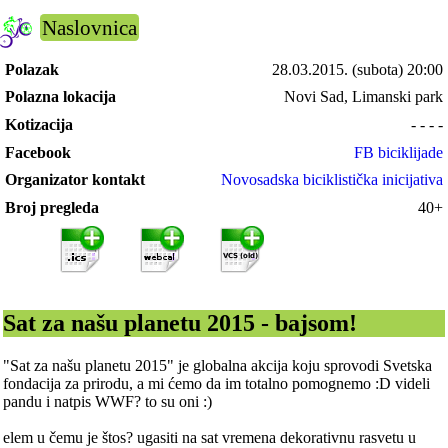
Naslovnica
Polazak
28.03.2015.
(subota) 20:00
Polazna lokacija
Novi Sad, Limanski park
Kotizacija
- - - -
Facebook
FB biciklijade
Organizator kontakt
Novosadska biciklistička inicijativa
Broj pregleda
40+
Sat za našu planetu 2015 - bajsom!
"Sat za našu planetu 2015" je globalna akcija koju sprovodi Svetska
fondacija za prirodu, a mi ćemo da im totalno pomognemo :D videli
pandu i natpis WWF? to su oni :)
elem u čemu je štos? ugasiti na sat vremena dekorativnu rasvetu u