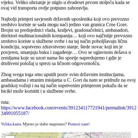
vijeku. Veliko ubrzanje je stiglo u dvadeset prvom stoljeću kada se
ovaj vid transporta ovdje potpuno zaboravlja.
Najbolji primjeri savjesnih državnih uposlenika koji ovo prevozno
sredstvo koriste se sada mogu naći jedino van granica Crne Gore.
Brojni su predsjednici vlada, kraljevi, gradonačelnici, ambasadori,
direktori multinacionalnih kompanija… koji ovo najčistije prevozno
sredstvo koriste u službene svrhe i na taj način poboljšavaju ličnu
kondiciju, sopstveno zdravstveno stanje, štede novac koji im je
povjeren, smanjuju buku i zagađenje… Ovo se uglavnom dešava u
zemljama koje su uzori nama što sporije napredujemo i gdje je
društveni položaj u sprezi sa ličnom odgovornošću.
Zbog svega toga smo uputili poziv svim državnim institucijama,
ambasadama i stranim misijama u C. Gori da nam se pridruže na ovoj
gradskoj vožnji i na taj način sopstvenim primjerom pokažu da se
bicikl može koristiti i u službene svrhe.
ruta:
https://www.facebook.com/events/391234117721941/permalink/3912
34991055187/
Velika karta
. Mjesto je slabo mapirano?
Pomozi nam!