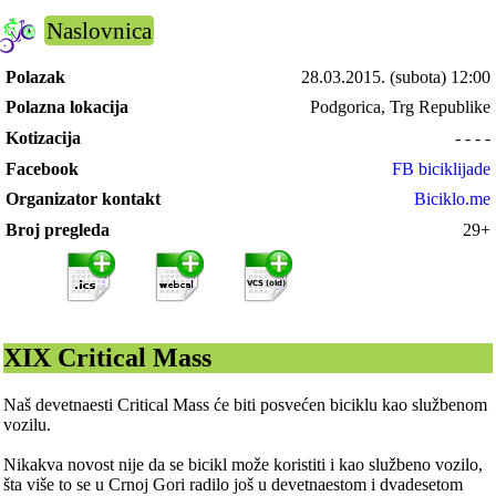
Naslovnica
Polazak
28.03.2015.
(subota) 12:00
Polazna lokacija
Podgorica, Trg Republike
Kotizacija
- - - -
Facebook
FB biciklijade
Organizator kontakt
Biciklo.me
Broj pregleda
29+
XIX Critical Mass
Naš devetnaesti Critical Mass će biti posvećen biciklu kao službenom
vozilu.
Nikakva novost nije da se bicikl može koristiti i kao službeno vozilo,
šta više to se u Crnoj Gori radilo još u devetnaestom i dvadesetom